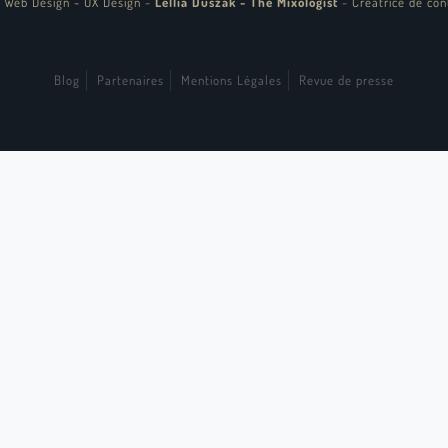
 Web Design - UX Design
-
Lellia Duszak - The Mixologist
-
Créatrice de con
Blog
Partenaires
Mentions Légales
Revue de presse