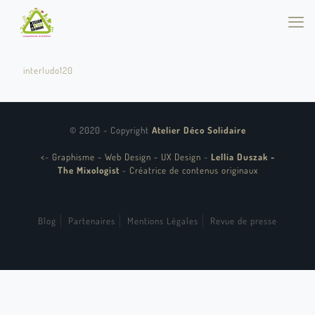
interludo120
© 2020 - Copyright
Atelier Déco Solidaire
<
-
Graphisme - Web Design - UX Design
-
Lellia Duszak -
The Mixologist
-
Créatrice de contenus originaux
Blog
Partenaires
Mentions Légales
Revue de presse