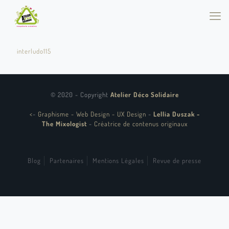
interludo115
© 2020 - Copyright
Atelier Déco Solidaire
<
-
Graphisme - Web Design - UX Design
-
Lellia Duszak -
The Mixologist
-
Créatrice de contenus originaux
Blog
Partenaires
Mentions Légales
Revue de presse