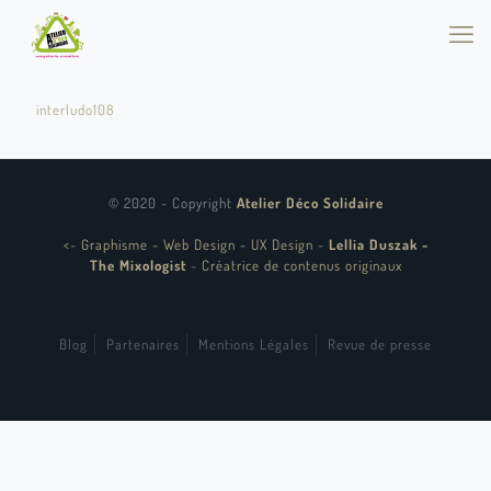
interludo108
© 2020 - Copyright
Atelier Déco Solidaire
<
-
Graphisme - Web Design - UX Design
-
Lellia Duszak -
The Mixologist
-
Créatrice de contenus originaux
Blog
Partenaires
Mentions Légales
Revue de presse