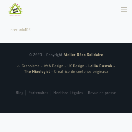
interludo106
© 2020 - Copyright
Atelier Déco Solidaire
<
-
Graphisme - Web Design - UX Design
-
Lellia Duszak -
The Mixologist
-
Créatrice de contenus originaux
Blog
Partenaires
Mentions Légales
Revue de presse