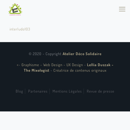
interludo103
© 2020 - Copyright
Atelier Déco Solidaire
<
-
Graphisme - Web Design - UX Design
-
Lellia Duszak -
The Mixologist
-
Créatrice de contenus originaux
Blog
Partenaires
Mentions Légales
Revue de presse