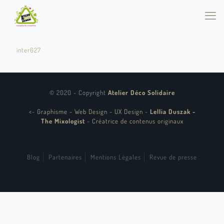
inter627
© 2020 - Copyright
Atelier Déco Solidaire
<
-
Graphisme - Web Design - UX Design
-
Lellia Duszak -
The Mixologist
-
Créatrice de contenus originaux
Blog
Partenaires
Mentions Légales
Revue de presse