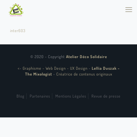
inter603
© 2020 - Copyright
Atelier Déco Solidaire
<
-
Graphisme - Web Design - UX Design
-
Lellia Duszak -
The Mixologist
-
Créatrice de contenus originaux
Blog
Partenaires
Mentions Légales
Revue de presse