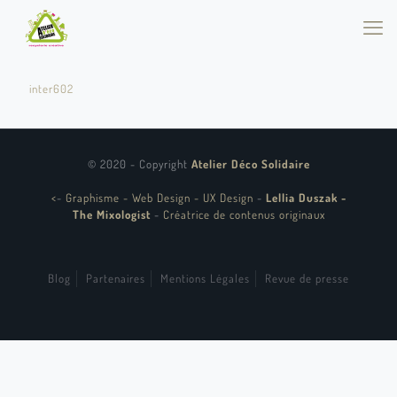
inter602
© 2020 - Copyright
Atelier Déco Solidaire
<
-
Graphisme - Web Design - UX Design
-
Lellia Duszak -
The Mixologist
-
Créatrice de contenus originaux
Blog
Partenaires
Mentions Légales
Revue de presse