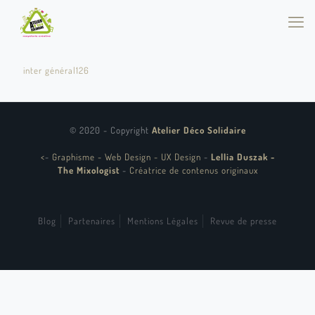
inter général126
© 2020 - Copyright
Atelier Déco Solidaire
<
-
Graphisme - Web Design - UX Design
-
Lellia Duszak -
The Mixologist
-
Créatrice de contenus originaux
Blog
Partenaires
Mentions Légales
Revue de presse