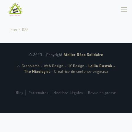
inter 4 035
© 2020 - Copyright
Atelier Déco Solidaire
<
-
Graphisme - Web Design - UX Design
-
Lellia Duszak -
The Mixologist
-
Créatrice de contenus originaux
Blog
Partenaires
Mentions Légales
Revue de presse