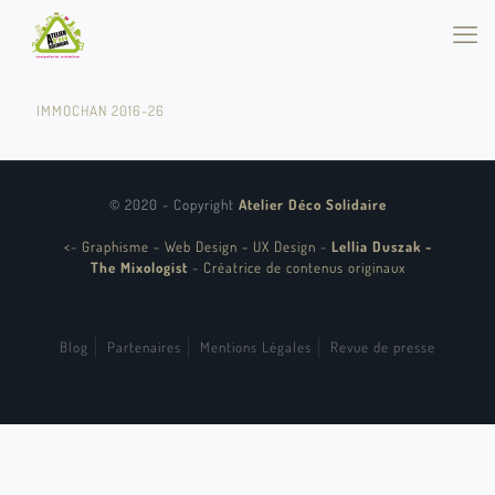
IMMOCHAN 2016-26
© 2020 - Copyright
Atelier Déco Solidaire
<
-
Graphisme - Web Design - UX Design
-
Lellia Duszak -
The Mixologist
-
Créatrice de contenus originaux
Blog
Partenaires
Mentions Légales
Revue de presse