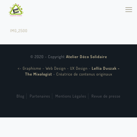
IMG_2500
© 2020 - Copyright
Atelier Déco Solidaire
<
-
Graphisme - Web Design - UX Design
-
Lellia Duszak -
The Mixologist
-
Créatrice de contenus originaux
Blog
Partenaires
Mentions Légales
Revue de presse