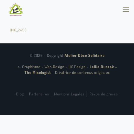
IMG_2496
© 2020 - Copyright
Atelier Déco Solidaire
<
-
Graphisme - Web Design - UX Design
-
Lellia Duszak -
The Mixologist
-
Créatrice de contenus originaux
Blog
Partenaires
Mentions Légales
Revue de presse