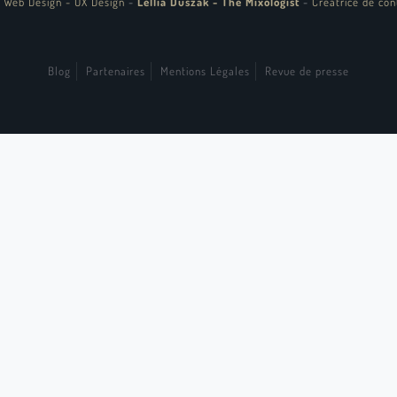
 Web Design - UX Design
-
Lellia Duszak - The Mixologist
-
Créatrice de con
Blog
Partenaires
Mentions Légales
Revue de presse