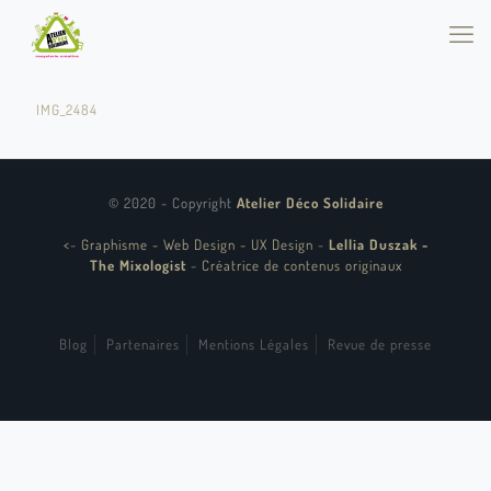
IMG_2484
© 2020 - Copyright
Atelier Déco Solidaire
<
-
Graphisme - Web Design - UX Design
-
Lellia Duszak -
The Mixologist
-
Créatrice de contenus originaux
Blog
Partenaires
Mentions Légales
Revue de presse