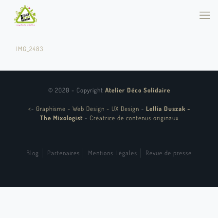
IMG_2483
© 2020 - Copyright
Atelier Déco Solidaire
<
-
Graphisme - Web Design - UX Design
-
Lellia Duszak -
The Mixologist
-
Créatrice de contenus originaux
Blog
Partenaires
Mentions Légales
Revue de presse