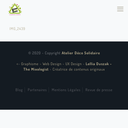
IMG_2439
© 2020 - Copyright
Atelier Déco Solidaire
<
-
Graphisme - Web Design - UX Design
-
Lellia Duszak -
The Mixologist
-
Créatrice de contenus originaux
Blog
Partenaires
Mentions Légales
Revue de presse