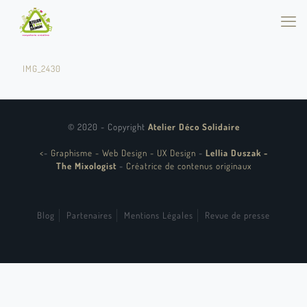
IMG_2430
© 2020 - Copyright
Atelier Déco Solidaire
<
-
Graphisme - Web Design - UX Design
-
Lellia Duszak -
The Mixologist
-
Créatrice de contenus originaux
Blog
Partenaires
Mentions Légales
Revue de presse