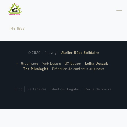
IMG_1986
© 2020 - Copyright
Atelier Déco Solidaire
<
-
Graphisme - Web Design - UX Design
-
Lellia Duszak -
The Mixologist
-
Créatrice de contenus originaux
Blog
Partenaires
Mentions Légales
Revue de presse