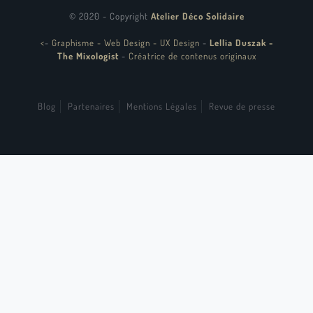
© 2020 - Copyright
Atelier Déco Solidaire
<
-
Graphisme - Web Design - UX Design
-
Lellia Duszak -
The Mixologist
-
Créatrice de contenus originaux
Blog
Partenaires
Mentions Légales
Revue de presse