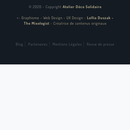
© 2020 - Copyright
Atelier Déco Solidaire
<
-
Graphisme - Web Design - UX Design
-
Lellia Duszak -
The Mixologist
-
Créatrice de contenus originaux
Blog
Partenaires
Mentions Légales
Revue de presse