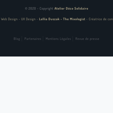
© 2020 - Copyright
Atelier Déco Solidaire
 Web Design - UX Design
-
Lellia Duszak - The Mixologist
-
Créatrice de con
Blog
Partenaires
Mentions Légales
Revue de presse