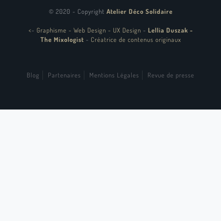
© 2020 - Copyright
Atelier Déco Solidaire
<
-
Graphisme - Web Design - UX Design
-
Lellia Duszak -
The Mixologist
-
Créatrice de contenus originaux
Blog
Partenaires
Mentions Légales
Revue de presse