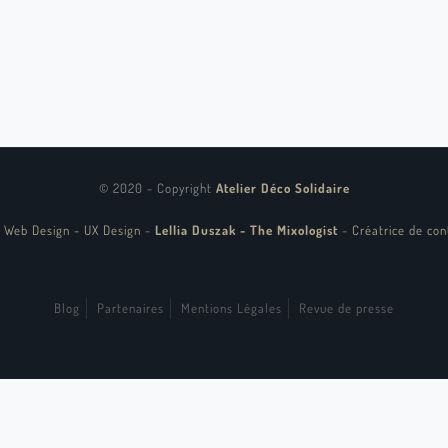
© 2020 - Copyright
Atelier Déco Solidaire
 Web Design - UX Design
-
Lellia Duszak - The Mixologist
-
Créatrice de con
Blog
Partenaires
Mentions Légales
Revue de presse