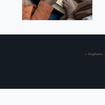
<
-
Graphisme -