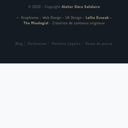
© 2020 - Copyright
Atelier Déco Solidaire
<
-
Graphisme - Web Design - UX Design
-
Lellia Duszak -
The Mixologist
-
Créatrice de contenus originaux
Blog
Partenaires
Mentions Légales
Revue de presse