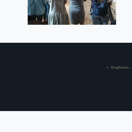
<
-
Graphisme -