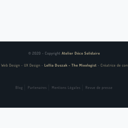
© 2020 - Copyright
Atelier Déco Solidaire
 Web Design - UX Design
-
Lellia Duszak - The Mixologist
-
Créatrice de con
Blog
Partenaires
Mentions Légales
Revue de presse