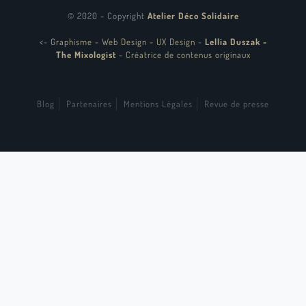
© 2020 - Copyright
Atelier Déco Solidaire
<
-
Graphisme - Web Design - UX Design
-
Lellia Duszak -
The Mixologist
-
Créatrice de contenus originaux
Blog
Partenaires
Mentions Légales
Revue de presse