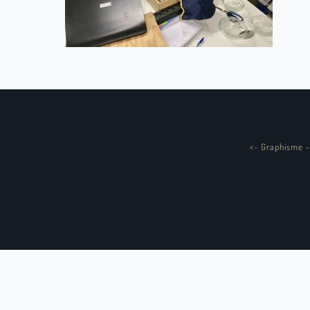
<
-
Graphisme -