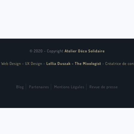
© 2020 - Copyright
Atelier Déco Solidaire
 Web Design - UX Design
-
Lellia Duszak - The Mixologist
-
Créatrice de con
Blog
Partenaires
Mentions Légales
Revue de presse