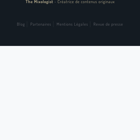
The Mixologist
-
Créatrice de contenus originaux
Blog
Partenaires
Mentions Légales
Revue de presse