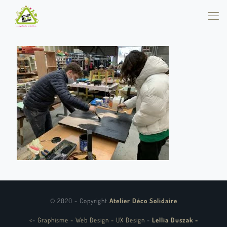
© 2020 - Copyright
Atelier Déco Solidaire
<
-
Graphisme - Web Design - UX Design
-
Lellia Duszak -