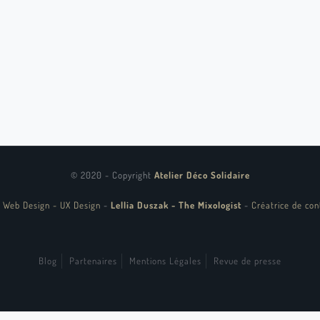
© 2020 - Copyright
Atelier Déco Solidaire
 Web Design - UX Design
-
Lellia Duszak - The Mixologist
-
Créatrice de con
Blog
Partenaires
Mentions Légales
Revue de presse