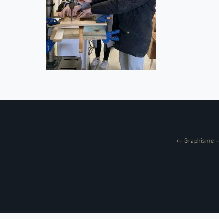
<
-
Graphisme -