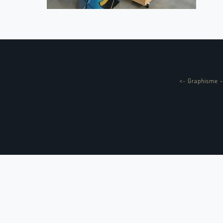
<
-
Graphisme -