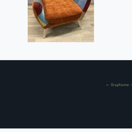
<
-
Graphisme -