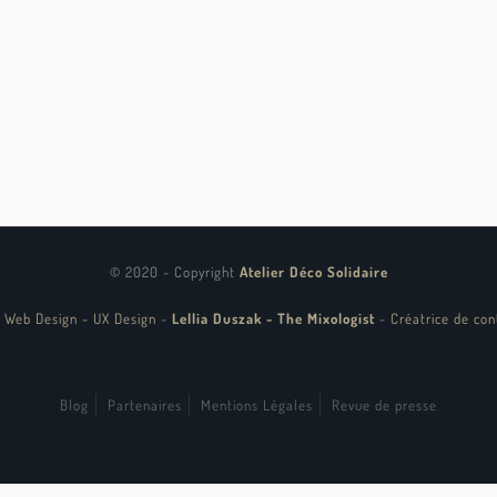
© 2020 - Copyright
Atelier Déco Solidaire
 Web Design - UX Design
-
Lellia Duszak - The Mixologist
-
Créatrice de con
Blog
Partenaires
Mentions Légales
Revue de presse