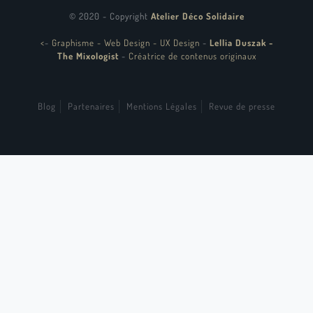
© 2020 - Copyright
Atelier Déco Solidaire
<
-
Graphisme - Web Design - UX Design
-
Lellia Duszak -
The Mixologist
-
Créatrice de contenus originaux
Blog
Partenaires
Mentions Légales
Revue de presse