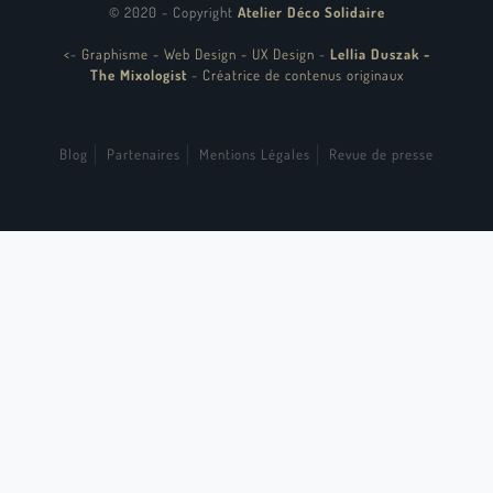
© 2020 - Copyright
Atelier Déco Solidaire
<
-
Graphisme - Web Design - UX Design
-
Lellia Duszak -
The Mixologist
-
Créatrice de contenus originaux
Blog
Partenaires
Mentions Légales
Revue de presse