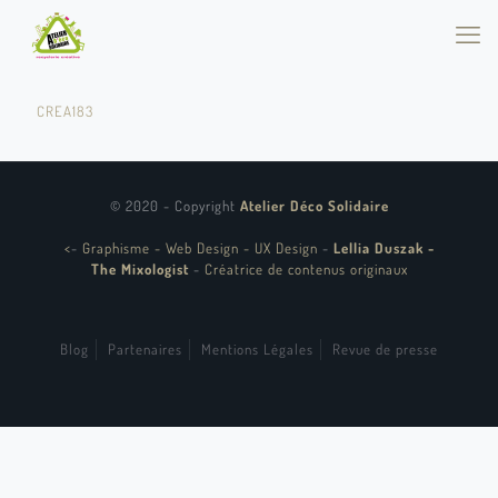
CREA183
© 2020 - Copyright
Atelier Déco Solidaire
<
-
Graphisme - Web Design - UX Design
-
Lellia Duszak -
The Mixologist
-
Créatrice de contenus originaux
Blog
Partenaires
Mentions Légales
Revue de presse