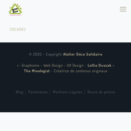
CREA083
© 2020 - Copyright
Atelier Déco Solidaire
<
-
Graphisme - Web Design - UX Design
-
Lellia Duszak -
The Mixologist
-
Créatrice de contenus originaux
Blog
Partenaires
Mentions Légales
Revue de presse