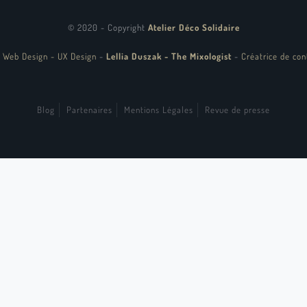
© 2020 - Copyright
Atelier Déco Solidaire
 Web Design - UX Design
-
Lellia Duszak - The Mixologist
-
Créatrice de con
Blog
Partenaires
Mentions Légales
Revue de presse