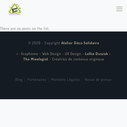
There are no posts on the list.
© 2020 - Copyright
Atelier Déco Solidaire
<
-
Graphisme - Web Design - UX Design
-
Lellia Duszak -
The Mixologist
-
Créatrice de contenus originaux
Blog
Partenaires
Mentions Légales
Revue de presse