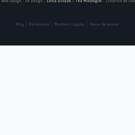
 Web Design - UX Design
-
Lellia Duszak - The Mixologist
-
Créatrice de con
Blog
Partenaires
Mentions Légales
Revue de presse