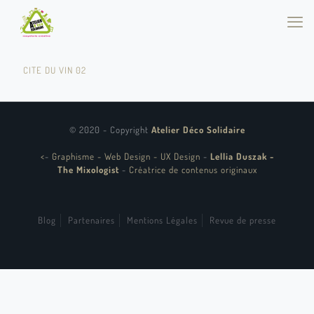
CITE DU VIN 02
© 2020 - Copyright
Atelier Déco Solidaire
<
-
Graphisme - Web Design - UX Design
-
Lellia Duszak -
The Mixologist
-
Créatrice de contenus originaux
Blog
Partenaires
Mentions Légales
Revue de presse