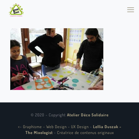
© 2020 - Copyright
Atelier Déco Solidaire
<
-
Graphisme - Web Design - UX Design
-
Lellia Duszak -
The Mixologist
-
Créatrice de contenus originaux