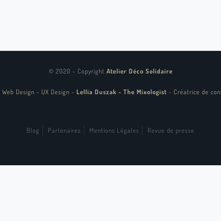
© 2020 - Copyright
Atelier Déco Solidaire
 Web Design - UX Design
-
Lellia Duszak - The Mixologist
-
Créatrice de con
Blog
Partenaires
Mentions Légales
Revue de presse