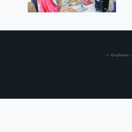
<
-
Graphisme -