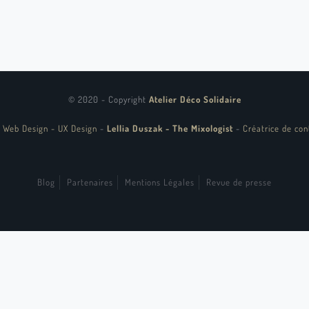
© 2020 - Copyright
Atelier Déco Solidaire
 Web Design - UX Design
-
Lellia Duszak - The Mixologist
-
Créatrice de con
Blog
Partenaires
Mentions Légales
Revue de presse