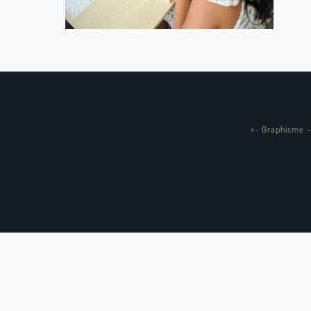
<
-
Graphisme -