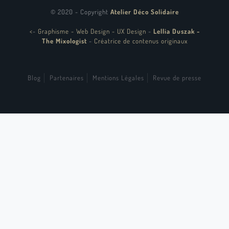
© 2020 - Copyright
Atelier Déco Solidaire
<
-
Graphisme - Web Design - UX Design
-
Lellia Duszak -
The Mixologist
-
Créatrice de contenus originaux
Blog
Partenaires
Mentions Légales
Revue de presse