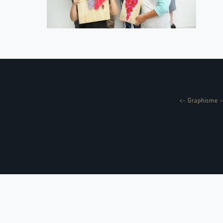
<
-
Graphisme -