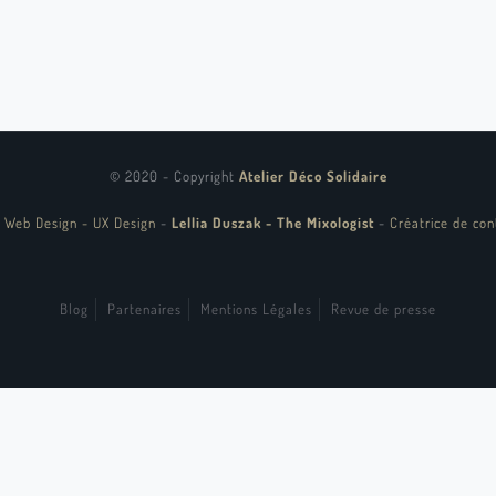
© 2020 - Copyright
Atelier Déco Solidaire
 Web Design - UX Design
-
Lellia Duszak - The Mixologist
-
Créatrice de con
Blog
Partenaires
Mentions Légales
Revue de presse