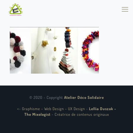
© 2020 - Copyright
Atelier Déco Solidaire
<
-
Graphisme - Web Design - UX Design
-
Lellia Duszak -
The Mixologist
-
Créatrice de contenus originaux