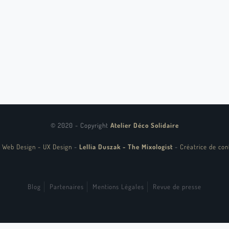
© 2020 - Copyright
Atelier Déco Solidaire
 Web Design - UX Design
-
Lellia Duszak - The Mixologist
-
Créatrice de con
Blog
Partenaires
Mentions Légales
Revue de presse