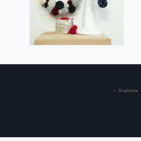
<
-
Graphisme -