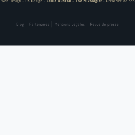
 Web Design - UX Design
-
Lellia Duszak - The Mixologist
-
Créatrice de con
Blog
Partenaires
Mentions Légales
Revue de presse