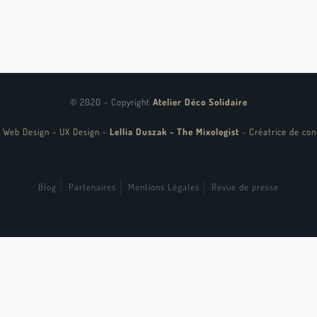
© 2020 - Copyright
Atelier Déco Solidaire
 Web Design - UX Design
-
Lellia Duszak - The Mixologist
-
Créatrice de con
Blog
Partenaires
Mentions Légales
Revue de presse