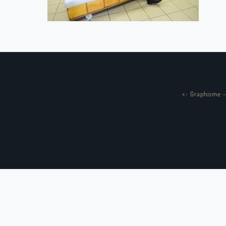
<
-
Graphisme -